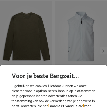
Voor je beste Bergzeit...
Je bespaart 25%
Maten
S
M
L
Bergans
... gebruiken we cookies. Hierdoor kunnen we onze
Heren Merino Longsleeve
diensten voor je optimaliseren, inhoud op je afstemmen
€ 99,95
en je gepersonaliseerde advertenties tonen. Je
toestemming kan ook de verwerking van je gegevens in
de VS omvatten. Zie het
Google Privacy Beleid
voor