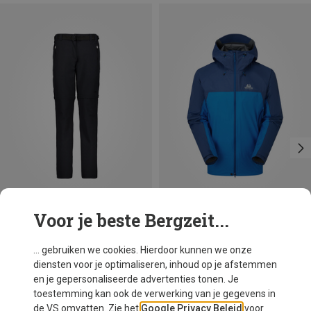
Voor je beste Bergzeit...
Je bespaart 10%
Maten
S
M
L
XL
XXL
Mountain Equipment
... gebruiken we cookies. Hierdoor kunnen we onze
Heren Raintower Jas
diensten voor je optimaliseren, inhoud op je afstemmen
€ 182,20
en je gepersonaliseerde advertenties tonen. Je
toestemming kan ook de verwerking van je gegevens in
de VS omvatten. Zie het
Google Privacy Beleid
voor