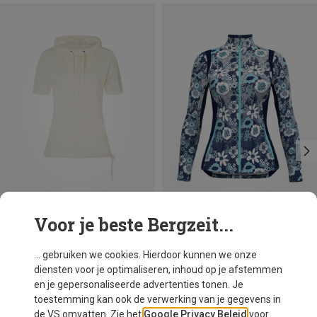
Voor je beste Bergzeit...
Je bespaart 36%
Je bespaart 35%
... gebruiken we cookies. Hierdoor kunnen we onze
diensten voor je optimaliseren, inhoud op je afstemmen
en je gepersonaliseerde advertenties tonen. Je
toestemming kan ook de verwerking van je gegevens in
de VS omvatten. Zie het
Google Privacy Beleid
voor