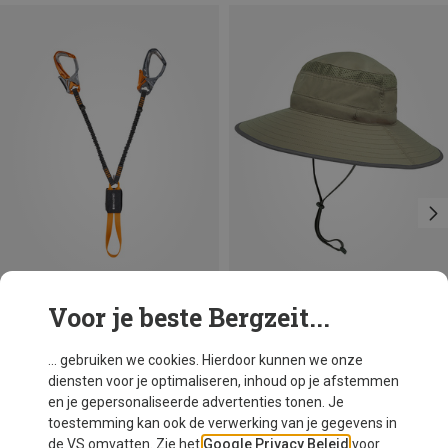
Voor je beste Bergzeit...
Je bespaart 10%
Skylotec
... gebruiken we cookies. Hierdoor kunnen we onze
Santner Klettersteigset
diensten voor je optimaliseren, inhoud op je afstemmen
€ 108,20
en je gepersonaliseerde advertenties tonen. Je
toestemming kan ook de verwerking van je gegevens in
de VS omvatten. Zie het
Google Privacy Beleid
voor