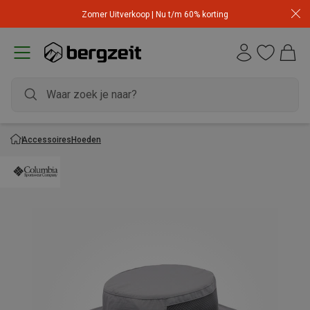
Zomer Uitverkoop | Nu t/m 60% korting
Accessoires
Hoeden