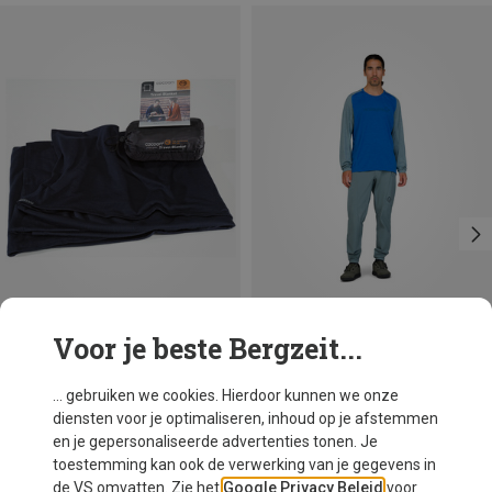
Voor je beste Bergzeit...
Je bespaart 10%
Maten
+2
S
M
XL
Norrona
... gebruiken we cookies. Hierdoor kunnen we onze
Heren Fjørå Equaliser Lightweight Longsleeve
diensten voor je optimaliseren, inhoud op je afstemmen
€ 78,95
en je gepersonaliseerde advertenties tonen. Je
toestemming kan ook de verwerking van je gegevens in
de VS omvatten. Zie het
Google Privacy Beleid
voor