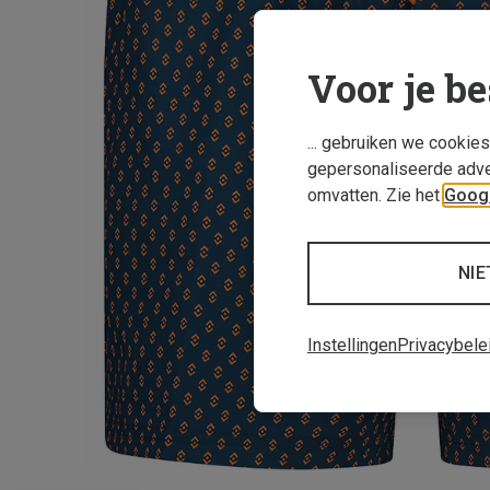
Voor je be
... gebruiken we cookie
gepersonaliseerde adve
omvatten. Zie het
Googl
NIE
Instellingen
Privacybele