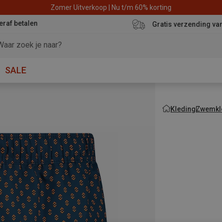
Zomer Uitverkoop | Nu t/m 60% korting
eraf betalen
Gratis verzending va
SALE
Kleding
Zwemkl