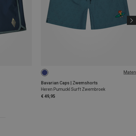
Maten
S
M
XL
Bavarian Caps | Zwemshorts
Heren Pumuckl Surft Zwembroek
€ 49,95