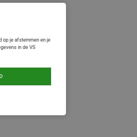
ud op je afstemmen en je
egevens in de VS
D