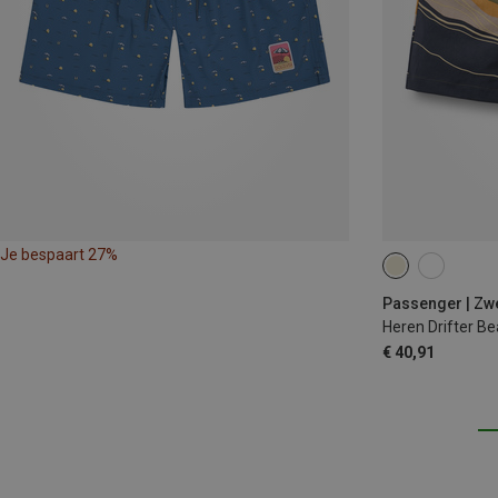
Je bespaart 27%
S
M
L
Passenger | Z
Heren Drifter B
€ 40,91