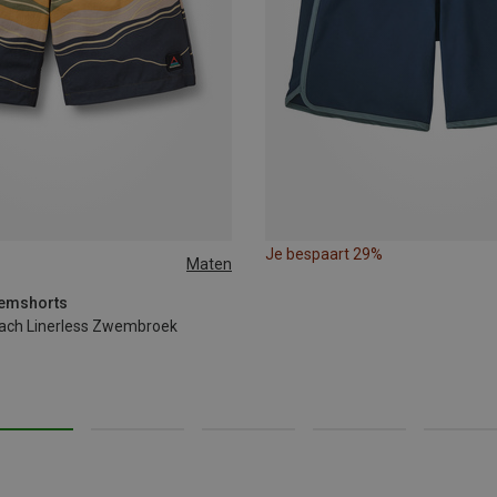
Je bespaart 29%
Maten
XL
wemshorts
each Linerless Zwembroek