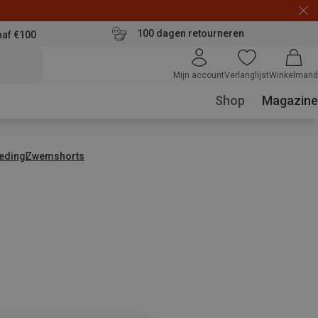
100 dagen retourneren
naf €100
Mijn account
Verlanglijst
Winkelmand
Shop
Magazine
eding
Zwemshorts