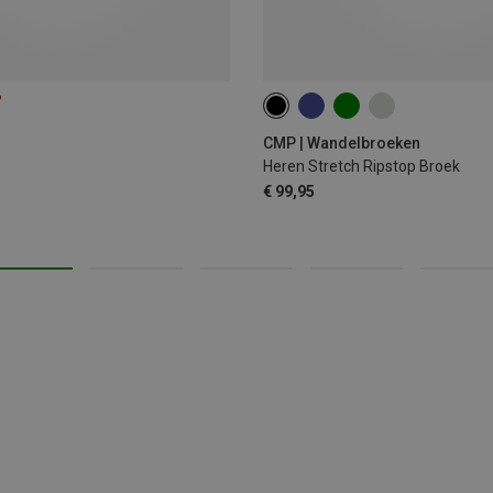
%
S
M
L
XL
XXL
3
CMP | Wandelbroeken
Heren Stretch Ripstop Broek
€ 99,95