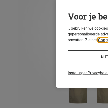
Voor je be
... gebruiken we cookie
gepersonaliseerde adve
omvatten. Zie het
Googl
NIE
Instellingen
Privacybele