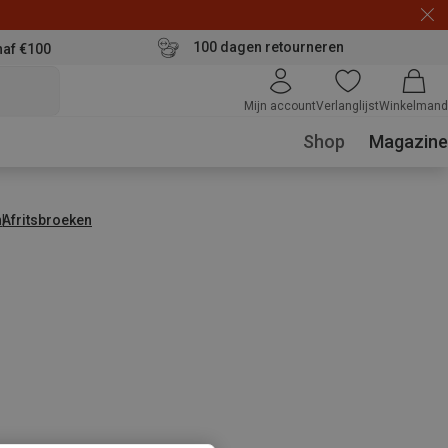
100 dagen retourneren
naf €100
Mijn account
Verlanglijst
Winkelmand
Shop
Magazine
n
Afritsbroeken