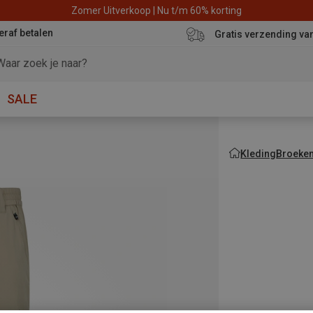
Zomer Uitverkoop | Nu t/m 60% korting
eraf betalen
Gratis verzending va
SALE
Kleding
Broeke