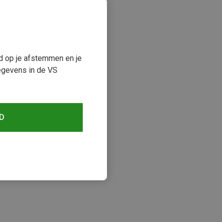
ud op je afstemmen en je
egevens in de VS
D