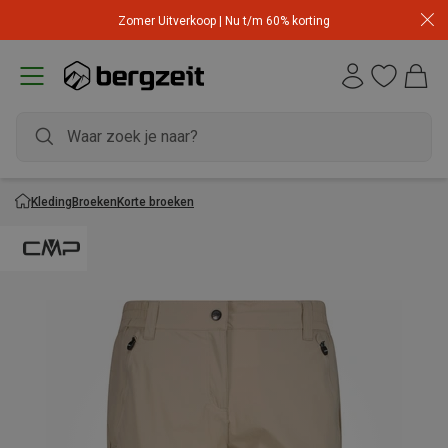
Zomer Uitverkoop | Nu t/m 60% korting
Kleding
Broeken
Korte broeken