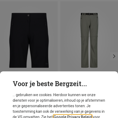
Voor je beste Bergzeit...
Je bespaart 38%
Maten
+4
CMP
... gebruiken we cookies. Hierdoor kunnen we onze
Dames Bermuda Short
diensten voor je optimaliseren, inhoud op je afstemmen
€ 56,50
en je gepersonaliseerde advertenties tonen. Je
toestemming kan ook de verwerking van je gegevens in
de VS omvatten. Zie het
Google Privacy Beleid
voor