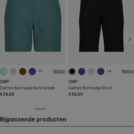
Maten
Maten
+3
+4
XS
S
XL
XXL
3XL
CMP
CMP
Dames Bermuda Korte broek
Dames Bermuda Short
€ 56,50
€ 56,50
Bijpassende producten