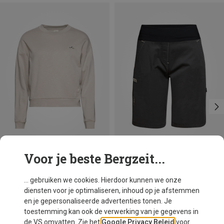
Voor je beste Bergzeit...
Je bespaart 22%
Je bespaart 19%
... gebruiken we cookies. Hierdoor kunnen we onze
diensten voor je optimaliseren, inhoud op je afstemmen
en je gepersonaliseerde advertenties tonen. Je
toestemming kan ook de verwerking van je gegevens in
de VS omvatten. Zie het
Google Privacy Beleid
voor