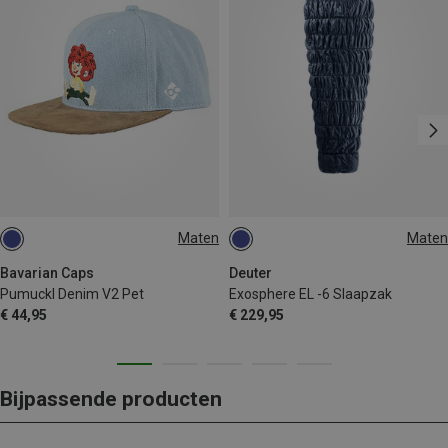
Maten
Maten
ONE SIZE
MAX. 200CM | LEFT
Bavarian Caps
Deuter
Pumuckl Denim V2 Pet
Exosphere EL -6 Slaapzak
€ 44,95
€ 229,95
Bijpassende producten