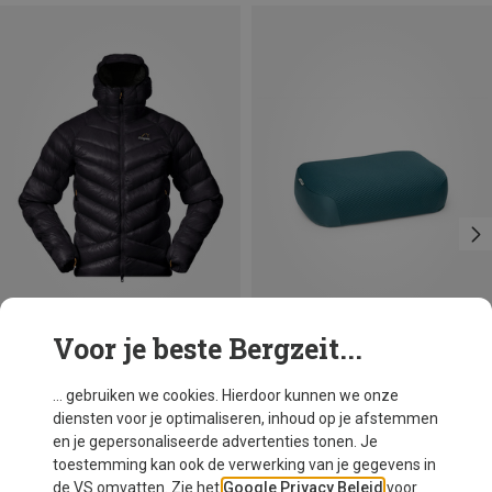
Voor je beste Bergzeit...
Je bespaart tot 22%
Je bespaart tot 25%
... gebruiken we cookies. Hierdoor kunnen we onze
diensten voor je optimaliseren, inhoud op je afstemmen
en je gepersonaliseerde advertenties tonen. Je
toestemming kan ook de verwerking van je gegevens in
de VS omvatten. Zie het
Google Privacy Beleid
voor