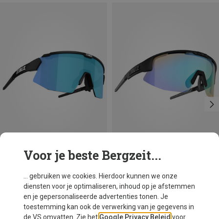
Voor je beste Bergzeit...
Je bespaart 33%
Je bespaart 35%
... gebruiken we cookies. Hierdoor kunnen we onze
diensten voor je optimaliseren, inhoud op je afstemmen
en je gepersonaliseerde advertenties tonen. Je
toestemming kan ook de verwerking van je gegevens in
de VS omvatten. Zie het
Google Privacy Beleid
voor