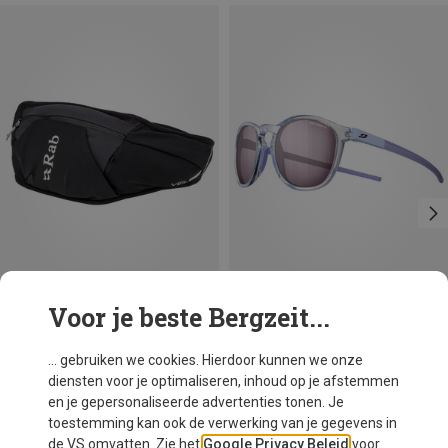
Voor je beste Bergzeit...
Je bespaart 20%
Maten
1L
Rab
... gebruiken we cookies. Hierdoor kunnen we onze
Veil 1 Heuptas
diensten voor je optimaliseren, inhoud op je afstemmen
€ 39,95
en je gepersonaliseerde advertenties tonen. Je
toestemming kan ook de verwerking van je gegevens in
de VS omvatten. Zie het
Google Privacy Beleid
voor