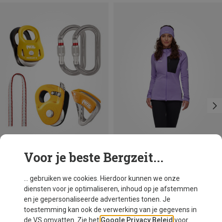
Voor je beste Bergzeit...
Je bespaart 25%
Petzl
... gebruiken we cookies. Hierdoor kunnen we onze
Crevasse Zekerheidsset
diensten voor je optimaliseren, inhoud op je afstemmen
€ 179,95
en je gepersonaliseerde advertenties tonen. Je
toestemming kan ook de verwerking van je gegevens in
de VS omvatten. Zie het
Google Privacy Beleid
voor