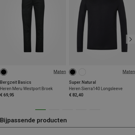
Maten
Maten
S
M
L
XL
XXL
M
L
XL
XXL
Bergzeit Basics
Super.Natural
Heren Meru Westport Broek
Heren Sierra140 Longsleeve
€ 69,95
€ 82,40
Bijpassende producten