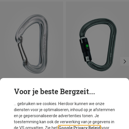
Voor je beste Bergzeit...
Maten
+3
BALL-LOCK
Camp
Petzl
... gebruiken we cookies. Hierdoor kunnen we onze
Nano 22 Karabiner
William Ball-Lock HMS Karabiner
diensten voor je optimaliseren, inhoud op je afstemmen
€ 8,06
€ 25,07
en je gepersonaliseerde advertenties tonen. Je
toestemming kan ook de verwerking van je gegevens in
de VS omvatten. Zie het
Google Privacy Beleid
voor