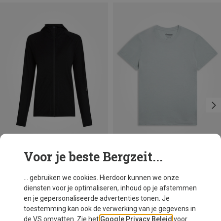
Voor je beste Bergzeit...
Maten
Maten
XS
S
M
XL
M
L
XL
Icebreaker
Bergans
... gebruiken we cookies. Hierdoor kunnen we onze
Dames 150 MerinoFine Ace Zip Hoodie Jas
Dames Merino Light T-shirt
diensten voor je optimaliseren, inhoud op je afstemmen
€ 162,20
€ 63,20
en je gepersonaliseerde advertenties tonen. Je
toestemming kan ook de verwerking van je gegevens in
de VS omvatten. Zie het
Google Privacy Beleid
voor