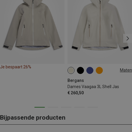
Je bespaart 26%
Maten
XS
S
M
L
XL
Bergans
Dames Vaagaa 3L Shell Jas
€ 260,50
Bijpassende producten