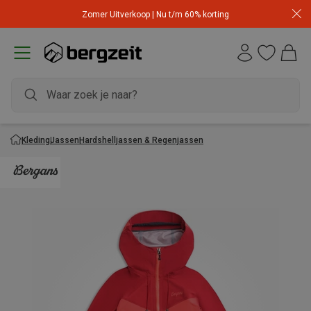
Zomer Uitverkoop | Nu t/m 60% korting
Kleding
Jassen
Hardshelljassen & Regenjassen