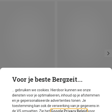
Voor je beste Bergzeit...
Je bespaart 15%
Maten
XS
S
M
L
XL
Patagonia
... gebruiken we cookies. Hierdoor kunnen we onze
Dames Triolet Broek
diensten voor je optimaliseren, inhoud op je afstemmen
€ 379,95
en je gepersonaliseerde advertenties tonen. Je
toestemming kan ook de verwerking van je gegevens in
de VS omvatten. Zie het
Google Privacy Beleid
voor