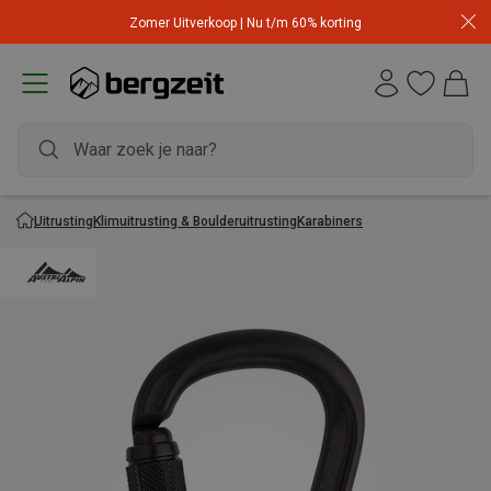
Zomer Uitverkoop | Nu t/m 60% korting
Uitrusting
Klimuitrusting & Boulderuitrusting
Karabiners