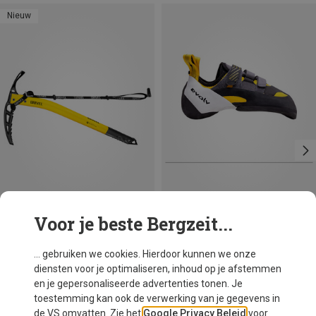
Nieuw
Voor je beste Bergzeit...
Je bespaart tot 19%
Maten
53CM
Grivel
... gebruiken we cookies. Hierdoor kunnen we onze
Airtech Evo T Long Leash Evo IJspickel
diensten voor je optimaliseren, inhoud op je afstemmen
€ 168,30
en je gepersonaliseerde advertenties tonen. Je
toestemming kan ook de verwerking van je gegevens in
de VS omvatten. Zie het
Google Privacy Beleid
voor