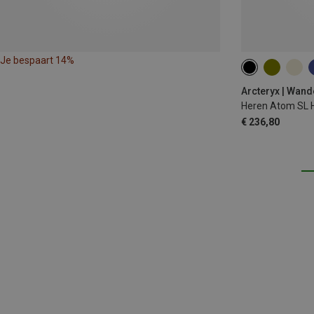
Je bespaart 14%
S
M
XL
Arcteryx | Wand
Heren Atom SL 
€ 236,80