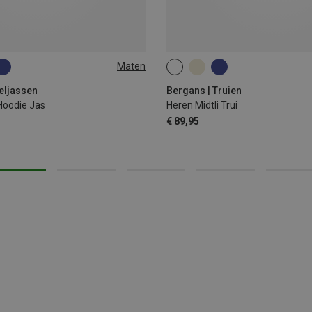
Maten
S
M
L
XL
XXL
eljassen
Bergans | Truien
Hoodie Jas
Heren Midtli Trui
€ 89,95