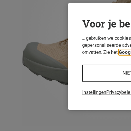
Voor je be
... gebruiken we cookie
gepersonaliseerde adve
omvatten. Zie het
Googl
NIE
Instellingen
Privacybele