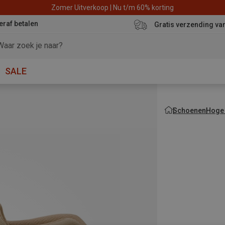
Zomer Uitverkoop | Nu t/m 60% korting
eraf betalen
Gratis verzending va
SALE
Schoenen
Hoge