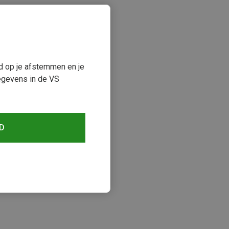
ud op je afstemmen en je
egevens in de VS
D