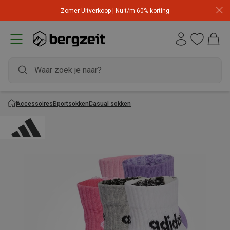
Zomer Uitverkoop | Nu t/m 60% korting
Accessoires
Sportsokken
Casual sokken