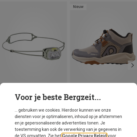
Nieuw
Voor je beste Bergzeit...
Maten
+1
Petzl
reima
... gebruiken we cookies. Hierdoor kunnen we onze
Swift LT Hoofdlamp
Kinderen Kiritin Schoenen
diensten voor je optimaliseren, inhoud op je afstemmen
€ 51,70
€ 91,20
en je gepersonaliseerde advertenties tonen. Je
toestemming kan ook de verwerking van je gegevens in
de VS omvatten. Zie het
Google Privacy Beleid
voor