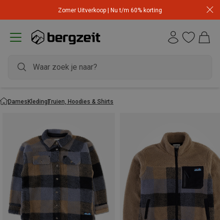
Zomer Uitverkoop | Nu t/m 60% korting
Dames
Kleding
Truien, Hoodies & Shirts