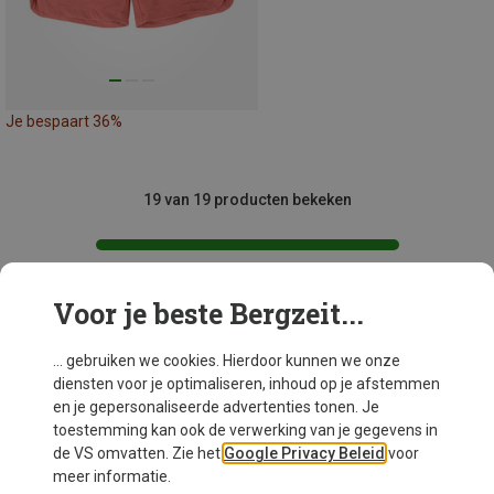
Je bespaart 36%
19 van 19 producten bekeken
Voor je beste Bergzeit...
Mogelijk interessant voor je
... gebruiken we cookies. Hierdoor kunnen we onze
diensten voor je optimaliseren, inhoud op je afstemmen
en je gepersonaliseerde advertenties tonen. Je
toestemming kan ook de verwerking van je gegevens in
de VS omvatten. Zie het
Google Privacy Beleid
voor
meer informatie.