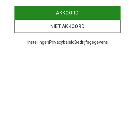
AKKOORD
NIET AKKOORD
Instellingen
Privacybeleid
Bedrijfsgegevens
Je bespaart tot 29%
Je bespaart 25%