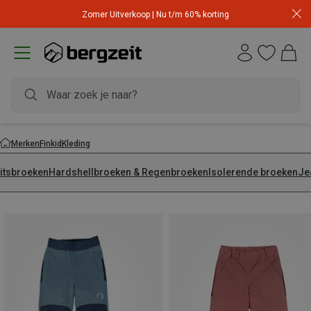
Zomer Uitverkoop | Nu t/m 60% korting
Merken
Finkid
Kleding
ritsbroeken
Hardshellbroeken & Regenbroeken
Isolerende broeken
Je