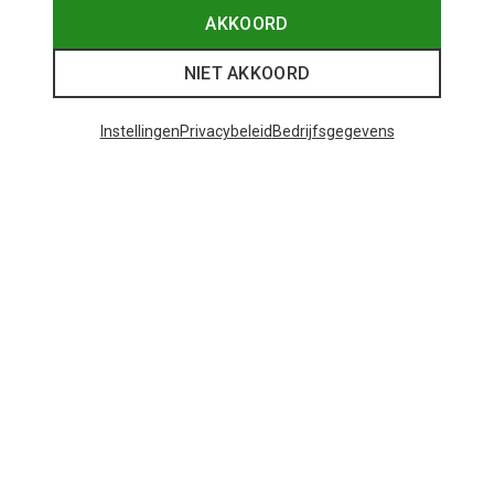
Odlo
AKKOORD
Dames Seamless Performance Wool 3/4 Broek
€ 109,95
NIET AKKOORD
Instellingen
Privacybeleid
Bedrijfsgegevens
38 van 38 producten bekeken
Mogelijk interessant voor je