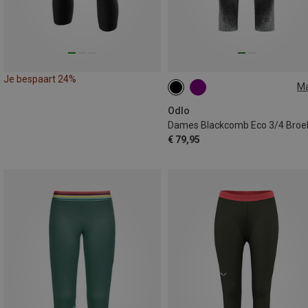
Je bespaart 24%
M
XS
S
XL
Odlo
Dames Blackcomb Eco 3/4 Broe
€ 79,95