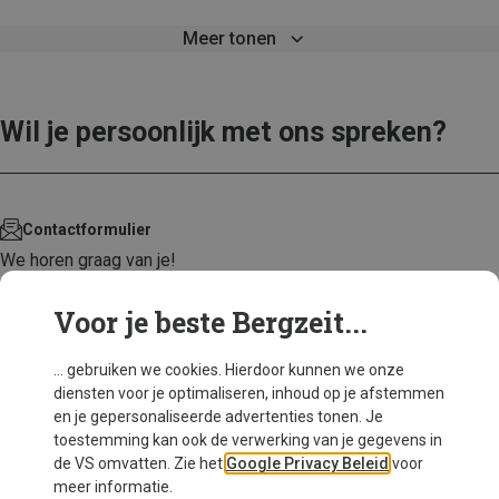
Meer tonen
Wil je persoonlijk met ons spreken?
Contactformulier
We horen graag van je!
Voor je beste Bergzeit...
CONTACT OPNEMEN
... gebruiken we cookies. Hierdoor kunnen we onze
diensten voor je optimaliseren, inhoud op je afstemmen
en je gepersonaliseerde advertenties tonen. Je
toestemming kan ook de verwerking van je gegevens in
de VS omvatten. Zie het
Google Privacy Beleid
voor
meer informatie.