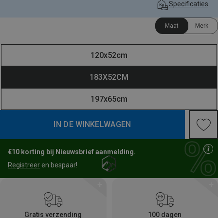
Specificaties
Maat
Merk
 120x52cm 
 183X52CM 
 197x65cm 
IN DE WINKELWAGEN
€10 korting bij Nieuwsbrief aanmelding.
Registreer
en bespaar!
Gratis verzending
100 dagen