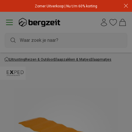
Zomer Uitverkoop | Nu t/m 60% korting
Uitrusting
Reizen & Outdoor
Slaapzakken & Matjes
Slaapmatjes