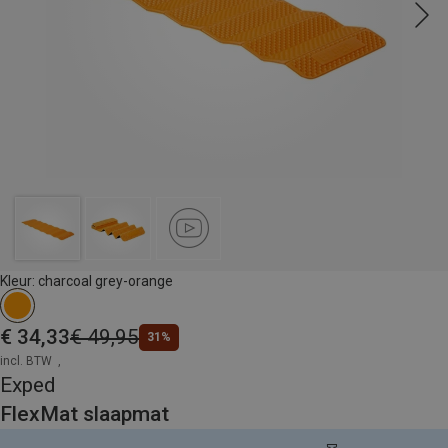
Kleur: charcoal grey-orange
€ 34,33
€ 49,95
31%
incl. BTW
,
Exped
FlexMat slaapmat