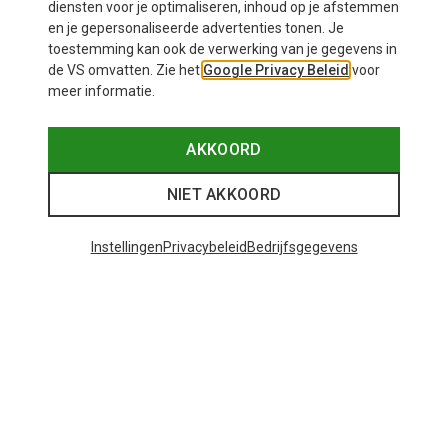
diensten voor je optimaliseren, inhoud op je afstemmen
en je gepersonaliseerde advertenties tonen. Je
Big Agnes
toestemming kan ook de verwerking van je gegevens in
Tiger Wall UL2 Tent
de VS omvatten. Zie het
Google Privacy Beleid
voor
€ 516,95
meer informatie.
AKKOORD
NIET AKKOORD
Instellingen
Privacybeleid
Bedrijfsgegevens