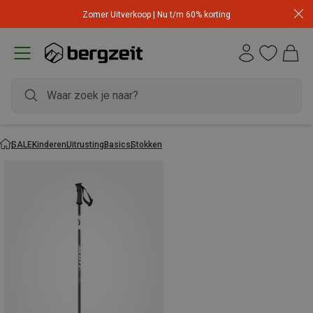
Zomer Uitverkoop | Nu t/m 60% korting
SALE
Kinderen
Uitrusting
Basics
Stokken