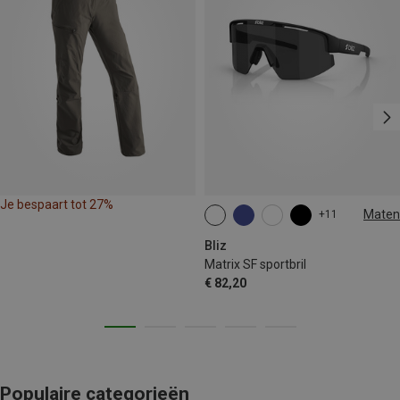
Je bespaart tot 27%
Maten
+11
ONE SIZE
Bliz
Matrix SF sportbril
€ 82,20
Populaire categorieën