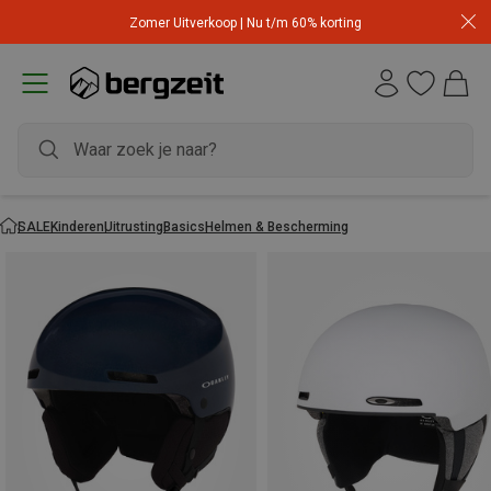
Zomer Uitverkoop | Nu t/m 60% korting
SALE
Kinderen
Uitrusting
Basics
Helmen & Bescherming