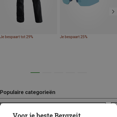
Je bespaart tot 29%
Je bespaart 25%
Populaire categorieën
BACKPACKS
Voor je beste Bergzeit...