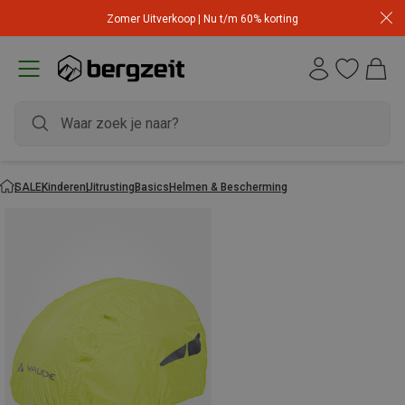
Zomer Uitverkoop | Nu t/m 60% korting
SALE
Kinderen
Uitrusting
Basics
Helmen & Bescherming