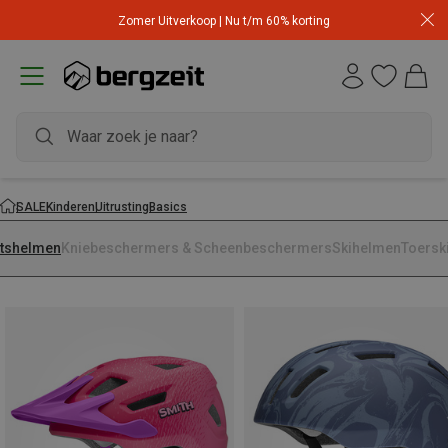
Zomer Uitverkoop | Nu t/m 60% korting
SALE
Kinderen
Uitrusting
Basics
etshelmen
Kniebeschermers & Scheenbeschermers
Skihelmen
Toersk