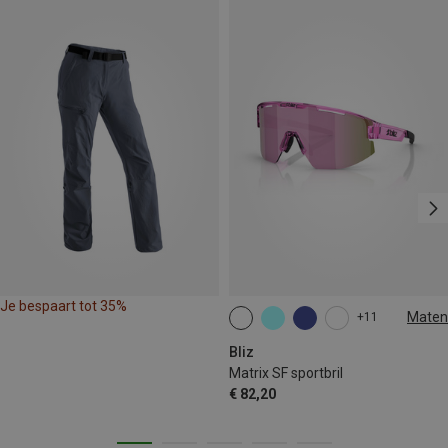
Je bespaart tot 35%
Maten
+11
ONE SIZE
Bliz
Matrix SF sportbril
€ 82,20