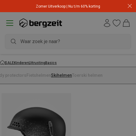
Zomer Uitverkoop | Nu t/m 60% korting
SALE
Kinderen
Uitrusting
Basics
dy protectors
Fietshelmen
Skihelmen
Toerski helmen