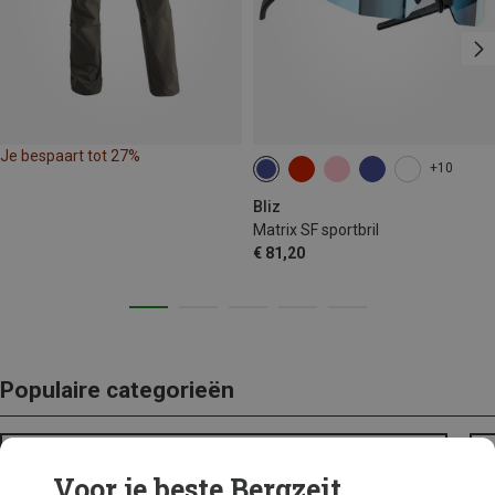
Je bespaart tot 27%
+10
Bliz
Matrix SF sportbril
€ 81,20
Populaire categorieën
BACKPACKS
Voor je beste Bergzeit...