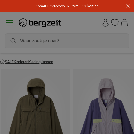
Zomer Uitverkoop | Nu t/m 60% korting
SALE
Kinderen
Kleding
Jassen