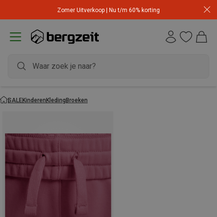
Zomer Uitverkoop | Nu t/m 60% korting
SALE
Kinderen
Kleding
Broeken