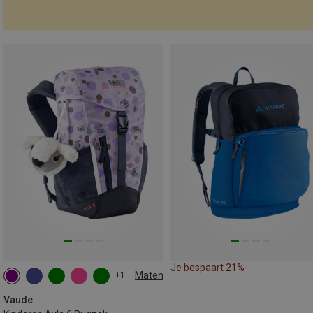
Je bespaart 21%
Maten
+1
6L
Vaude