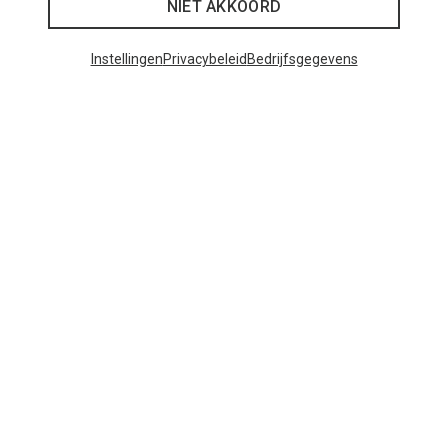
NIET AKKOORD
Instellingen
Privacybeleid
Bedrijfsgegevens
Je bespaart tot 29%
Maten
+11
ONE SIZE
Bliz
Matrix SF sportbril
€ 89,95
Populaire categorieën
BACKPACKS