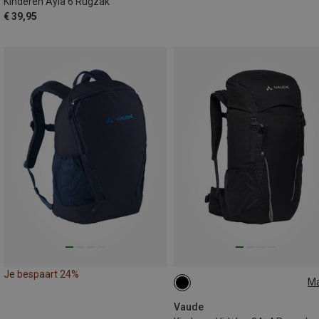
Kinderen Ayla 6 Rugzak
€ 39,95
Je bespaart 24%
M
28L
Vaude