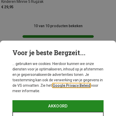
Kinderen Minnie 5 Rugzak
€ 29,95
10 van 10 producten bekeken
Voor je beste Bergzeit...
Mogelijk interessant voor je
... gebruiken we cookies. Hierdoor kunnen we onze
diensten voor je optimaliseren, inhoud op je afstemmen
en je gepersonaliseerde advertenties tonen. Je
toestemming kan ook de verwerking van je gegevens in
de VS omvatten. Zie het
Google Privacy Beleid
voor
meer informatie.
AKKOORD