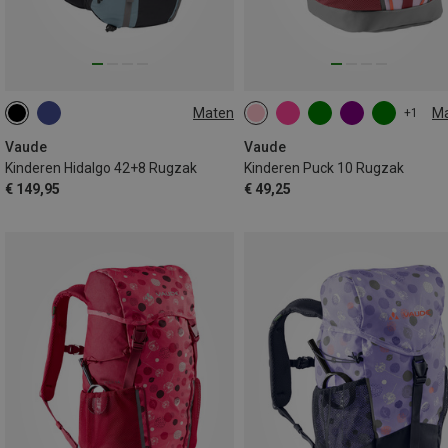
Maten
M
+1
42L+8L
10L
Vaude
Vaude
Kinderen Hidalgo 42+8 Rugzak
Kinderen Puck 10 Rugzak
€ 149,95
€ 49,25