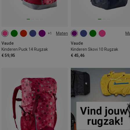
Maten
M
+1
14L
10L
Vaude
Vaude
Kinderen Puck 14 Rugzak
Kinderen Skovi 10 Rugzak
€ 59,95
€ 45,46