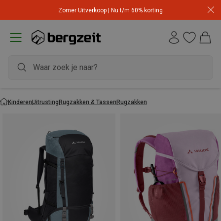
Zomer Uitverkoop | Nu t/m 60% korting
Kinderen
Uitrusting
Rugzakken & Tassen
Rugzakken