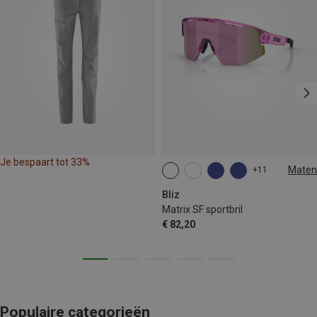
Je bespaart tot 33%
Maten
+11
ONE SIZE
Bliz
Matrix SF sportbril
€ 82,20
Populaire categorieën