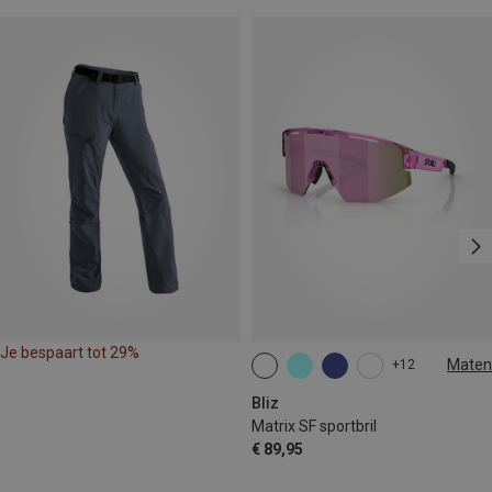
Je bespaart tot 29%
Maten
+12
ONE SIZE
Bliz
Matrix SF sportbril
€ 89,95