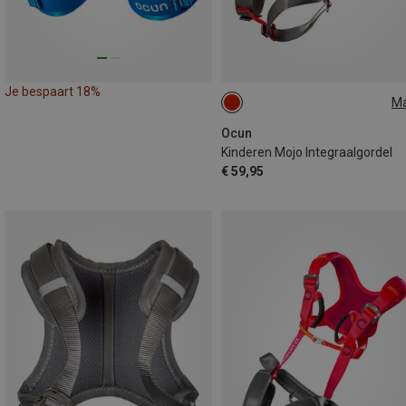
Je bespaart 18%
M
ONE SIZE
Ocun
Kinderen Mojo Integraalgordel
€ 59,95