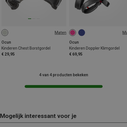
Maten
M
ONE SIZE
ONE SIZE
Ocun
Ocun
Kinderen Chest Borstgordel
Kinderen Doppler Klimgordel
€ 29,95
€ 69,95
4 van 4 producten bekeken
Mogelijk interessant voor je