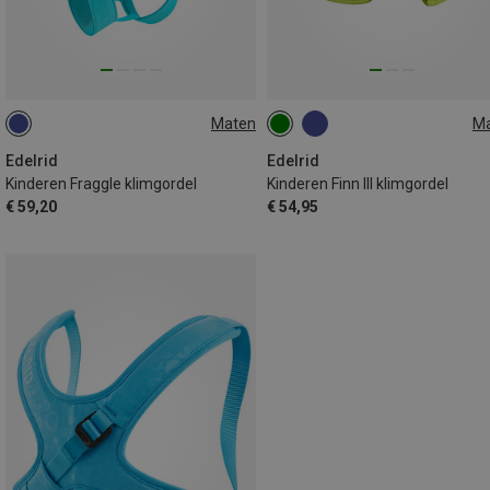
Maten
M
XXS | 45-55CM
XS | 50-60CM
XS | 50-70CM
XXS | 40-60CM
Edelrid
Edelrid
Kinderen Fraggle klimgordel
Kinderen Finn III klimgordel
€ 59,20
€ 54,95