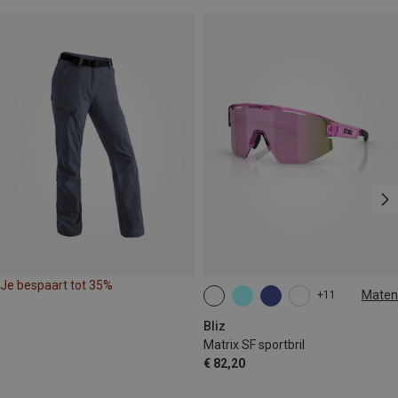
Je bespaart tot 35%
Maten
+11
ONE SIZE
Bliz
Matrix SF sportbril
€ 82,20