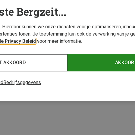
ste Bergzeit...
s. Hierdoor kunnen we onze diensten voor je optimaliseren, inho
rtenties tonen. Je toestemming kan ook de verwerking van je g
e Privacy Beleid
voor meer informatie.
34%
T AKKOORD
AKKOOR
1 van 1 producten be
id
Bedrijfsgegevens