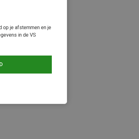
ud op je afstemmen en je
egevens in de VS
D
keken