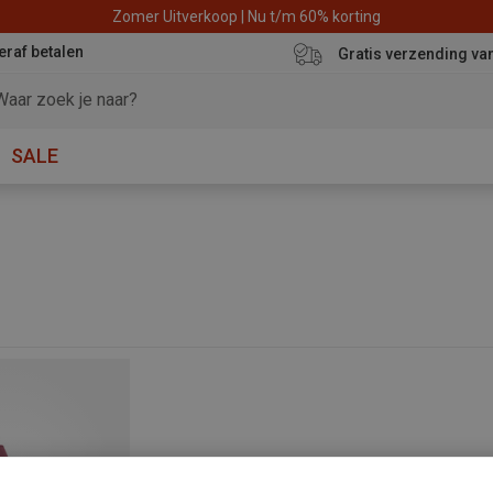
Zomer Uitverkoop | Nu t/m 60% korting
eraf betalen
Gratis verzending va
SALE