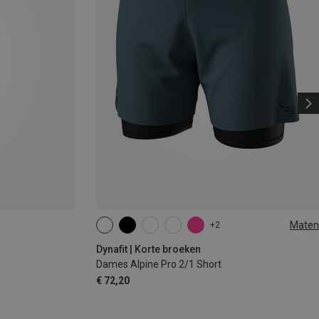
Maten
+2
XS
S
M
L
XL
Dynafit | Korte broeken
Dames Alpine Pro 2/1 Short
€ 72,20