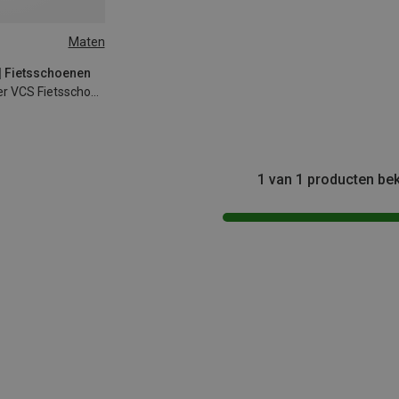
Maten
 | Fietsschoenen
Kinderen Freerider VCS Fietsschoenen
1 van 1 producten be