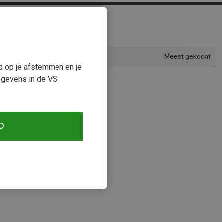
Meest gekocht
Sorteren
ud op je afstemmen en je
egevens in de VS
D