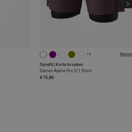
Maten
+3
XS
S
M
L
XL
Dynafit | Korte broeken
Dames Alpine Pro 2/1 Short
€ 73,80