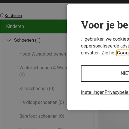
Kinderen
Voor je be
Kinderen
... gebruiken we cookie
Schoenen
(1)
gepersonaliseerde adve
omvatten. Zie het
Googl
Hoge Wandelschoenen
(0)
Winterschoenen & Winterlaarzen
NIE
(0)
Klimschoenen
(0)
Instellingen
Privacybele
Hardloopschoenen
(0)
Barefoot schoenen
(0)