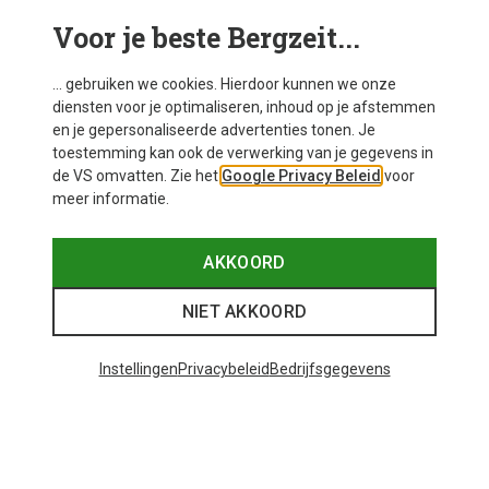
Voor je beste Bergzeit...
Mogelijk interessant voor je
... gebruiken we cookies. Hierdoor kunnen we onze
diensten voor je optimaliseren, inhoud op je afstemmen
en je gepersonaliseerde advertenties tonen. Je
toestemming kan ook de verwerking van je gegevens in
de VS omvatten. Zie het
Google Privacy Beleid
voor
meer informatie.
AKKOORD
NIET AKKOORD
Instellingen
Privacybeleid
Bedrijfsgegevens
Je bespaart tot 29%
+11