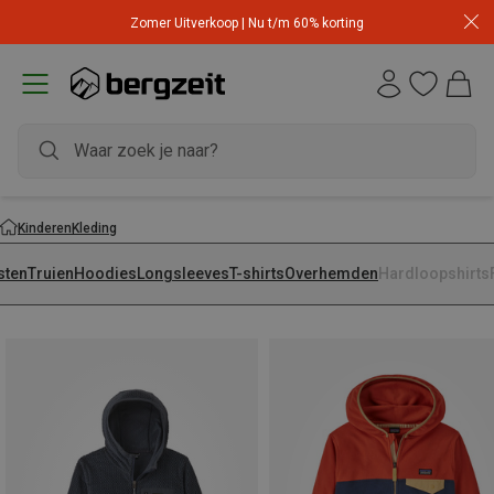
Zomer Uitverkoop | Nu t/m 60% korting
Kinderen
Kleding
sten
Truien
Hoodies
Longsleeves
T-shirts
Overhemden
Hardloopshirts