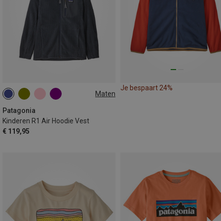
Je bespaart 24%
Maten
S
M
L
XL
XXL
118
Patagonia
Kinderen R1 Air Hoodie Vest
€ 119,95