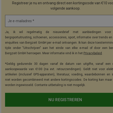
Registreer je nu en ontvang direct een kortingscode van €10 voo
volgende aankoop.
Je e-mailadres *
Ja, ik wil regelmatig de nieuwsbrief met aanbiedingen voor 
bergsportuitrusting, schoenen, accessoires, sport, informatie over trends en 
enquêtes van Bergzeit GmbH per e-mail ontvangen. Ik kan deze toestemming
tijde onder "Uitschrijven" aan het einde van elke e-mail of door een be
Bergzeit GmbH herroepen. Meer informatie vind ik in het
Privacybeleid
.
*Geldig gedurende 30 dagen vanaf de datum van uitgifte, vanaf een 
aankoopwaarde van €100 (na evt. retourzendingen). Geldt niet voor elek
artikelen (inclusief GPS-apparaten), literatuur, voeding, waardebonnen en 
niet worden gecombineerd met andere kortingscodes. De korting kan maar
worden ingewisseld. Contante uitbetaling is niet mogelijk.
NU REGISTREREN